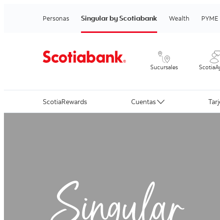
Singular by Scotiabank
Personas
Wealth
PYME
Sucursales
ScotiaA
ScotiaRewards
Cuentas
Tar