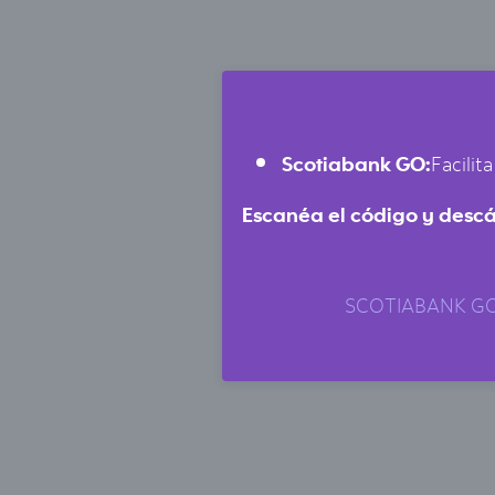
Scotiabank GO:
Facilit
Escanéa el código y descár
SCOTIABANK GO