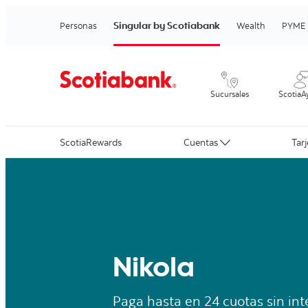
Singular by Scotiabank
Personas
Wealth
PYME
Sucursales
ScotiaA
ScotiaRewards
Cuentas
Tar
Nikola
Paga hasta en 24 cuotas sin int