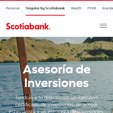
Singular by Scotiabank
Personas
Wealth
PYME
Grande
Asesoría de
Inversiones​
Tendrás a tu disposición un ejecutivo
certificado de inversiones, un asesor
especialista y un estratega de inversiones,