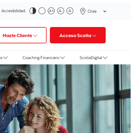
Accesibilidad:
Hazte Cliente
Acceso Scotia
es
Coaching Financiero
ScotiaDigital