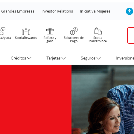
Grandes Empresas
Investor Relations
Iniciativa Mujeres
iaAyuda
ScotiaRewards
Refiere y
Soluciones de
Scotia
gana
Pago
Marketplace
Créditos
Tarjetas
Seguros
Inversion