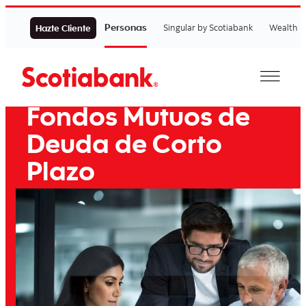
Personas
Singular by Scotiabank
Wealth
Hazte Cliente
Fondos Mutuos de
Deuda de Corto
Plazo