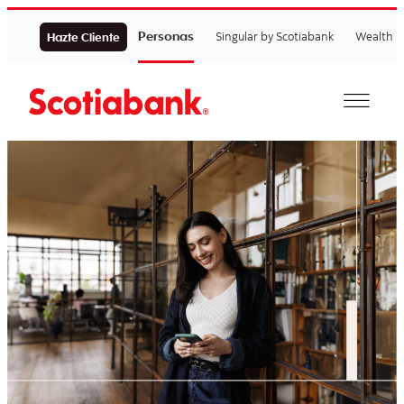
Personas
Singular by Scotiabank
Wealth
Hazte Cliente