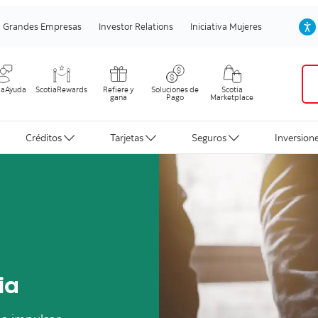
Grandes Empresas
Investor Relations
Iniciativa Mujeres
iaAyuda
ScotiaRewards
Refiere y
Soluciones de
Scotia
gana
Pago
Marketplace
Créditos
Tarjetas
Seguros
Inversion
nfrentarlo