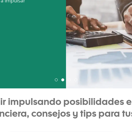
 por Internet más
r impulsando posibilidades en
nciera, consejos y tips para t