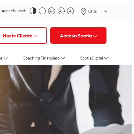
Accesibilidad:
Hazte Cliente
Acceso Scotia
es
Coaching Financiero
ScotiaDigital