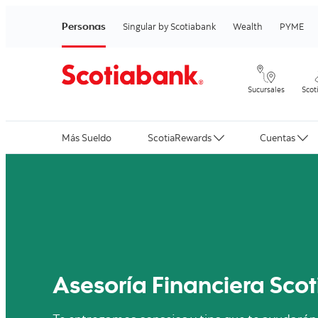
Personas
Singular by Scotiabank
Wealth
PYME
Sucursales
Scot
Más Sueldo
ScotiaRewards
Cuentas
Phising: Qué es y cómo e