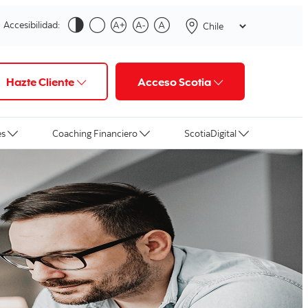
Accesibilidad:
Hazte Cliente
Acceso Scotia
es
Coaching Financiero
ScotiaDigital