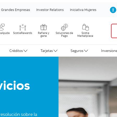
Grandes Empresas
Investor Relations
Iniciativa Mujeres
iaAyuda
ScotiaRewards
Refiere y
Soluciones de
Scotia
gana
Pago
Marketplace
Créditos
Tarjetas
Seguros
Inversion
icios
esolución sobre la