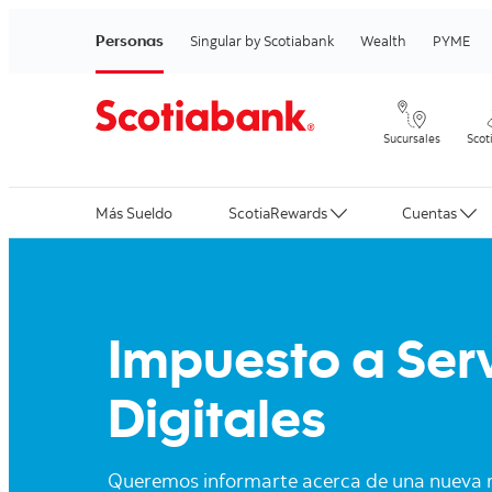
Personas
Singular by Scotiabank
Wealth
PYME
Sucursales
Scot
Más Sueldo
ScotiaRewards
Cuentas
Impuesto a Serv
Digitales
Queremos informarte acerca de una nueva r