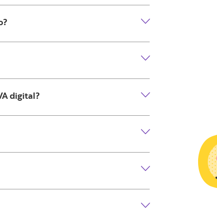
o?
A digital?