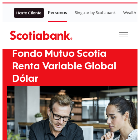
Personas
Singular by Scotiabank
Wealth
Hazte Cliente
Fondo Mutuo Scotia
Renta Variable Global
Dólar