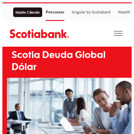
Personas
Singular by Scotiabank
Wealth
Hazte Cliente
Scotia Deuda Global
Dólar