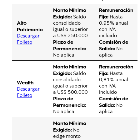
Monto Mínimo
Remuneración
Exigido:
Fija:
Saldo
Hasta
Alto
consolidado
0,95% anual
Patrimonio
igual o superior
con IVA
a US$ 250.000
incluido
Descargar
Plazo de
Comisión de
Folleto
Permanencia:
Salida:
No
No aplica
aplica
Monto Mínimo
Remuneración
Exigido:
Fija:
Saldo
Hasta
consolidado
0,81% anual
Wealth
igual o superior
con IVA
Descargar
a US$ 500.000
incluido
Folleto
Plazo de
Comisión de
Permanencia:
Salida:
No
No aplica
aplica
Monto Mínimo
Exigido:
No
exige monto