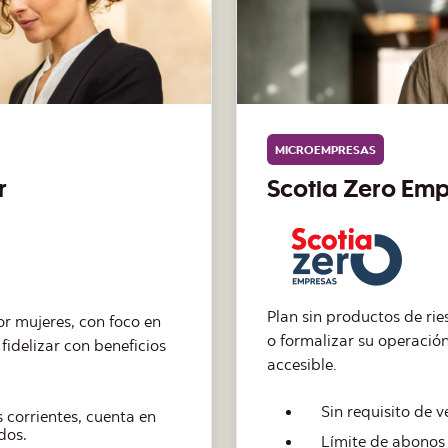
EMPRESAS PEQUEÑAS
Plan Impulsa
mpresas que buscan partir
Alternativa para negocio
solución simple y
productos de crédito, per
herramientas transaccion
.
Incluye 1 cuenta 
000.000 y 1.000 USD.
Requiere 12 mes