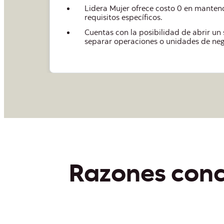
ajo sus
Cuenta corriente, tarjeta de débito 
s para
Beneficio principal: entrada simple al ecos
ideal para adquisición de nuevos clientes 
Razones concr