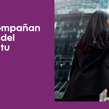
compañan
del
 tu