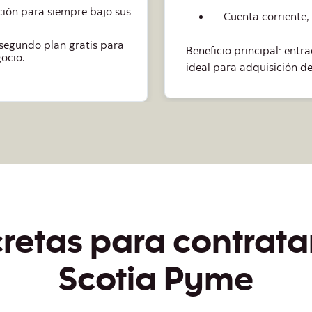
anuales.
y ScotiaWeb.
La mantención pue
productos cash.
istema bancario pyme,
de menor tamaño.
etas para contrata
Scotia Pyme