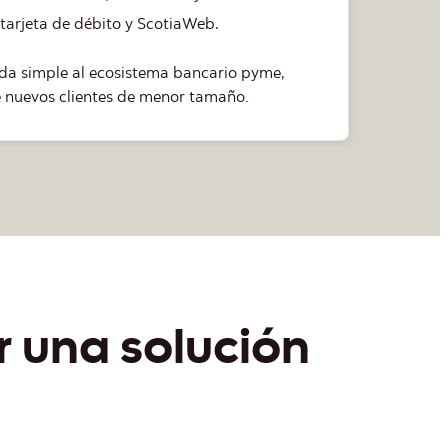
de llegar a costo 0 según saldos o uso de
r una solución