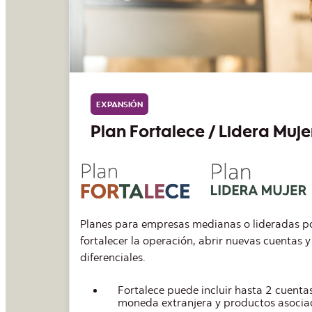
MICROEMPRESAS
Scotia Zero Empresas
Plan sin productos de riesgo, orientado a e
o en
o formalizar su operación bancaria con una 
icios
accesible.
Sin requisito de ventas ni antigüedad
 en
Límite de abonos mensuales de $7.