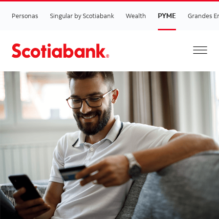
PYME
Personas
Singular by Scotiabank
Wealth
Grandes E