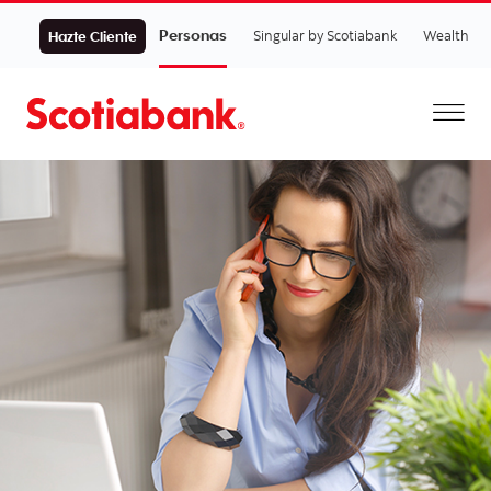
Personas
Singular by Scotiabank
Wealth
Hazte Cliente