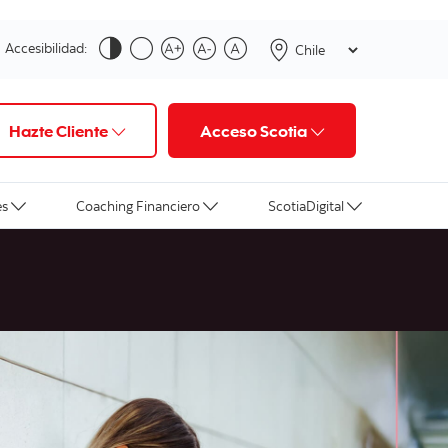
Accesibilidad:
Hazte Cliente
Acceso Scotia
es
Coaching Financiero
ScotiaDigital