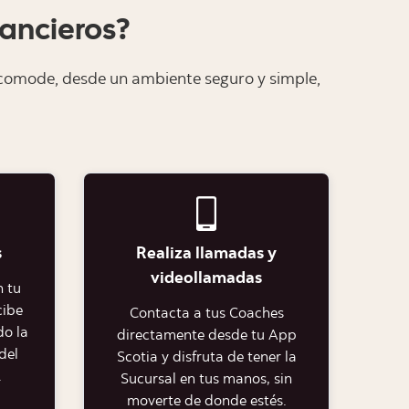
ancieros?
comode, desde un ambiente seguro y simple,
s
Realiza llamadas y
videollamadas
 tu
cibe
Contacta a tus Coaches
do la
directamente desde tu App
del
Scotia y disfruta de tener la
.
Sucursal en tus manos, sin
moverte de donde estés.