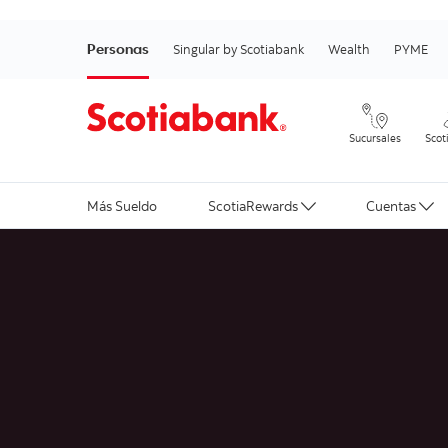
Personas
Singular by Scotiabank
Wealth
PYME
Sucursales
Scot
Más Sueldo
ScotiaRewards
Cuentas