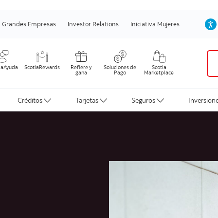
Grandes Empresas
Investor Relations
Iniciativa Mujeres
iaAyuda
ScotiaRewards
Refiere y
Soluciones de
Scotia
gana
Pago
Marketplace
Créditos
Tarjetas
Seguros
Inversion