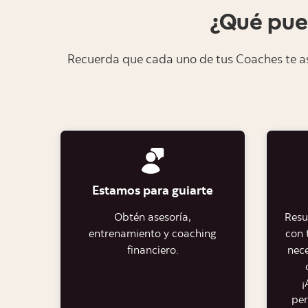
¿Qué pue
Recuerda que cada uno de tus Coaches te a
Estamos para guiarte
Obtén asesoría,
Resu
entrenamiento y coaching
con 
financiero.​
nece
¡
per