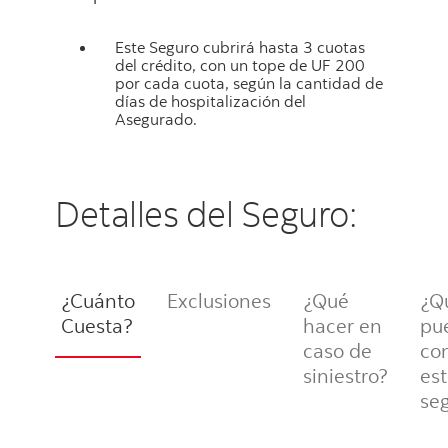
Este Seguro cubrirá hasta 3 cuotas
del crédito, con un tope de UF 200
por cada cuota, según la cantidad de
días de hospitalización del
Asegurado.
Detalles del Seguro:
¿Cuánto
Exclusiones
¿Qué
¿Q
Cuesta?
hacer en
pu
caso de
con
siniestro?
es
se