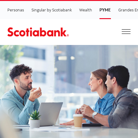
PYME
Personas
Singular by Scotiabank
Wealth
Grandes E