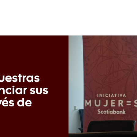
estras
nciar sus
vés de