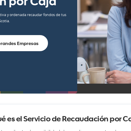
n por Caja
tiva y ordenada recaudar fondos de tus
Scotia.
randes Empresas
é es el Servicio de Recaudación por C