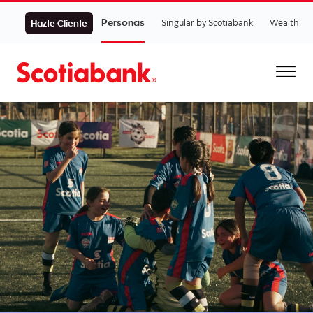
Personas
Singular by Scotiabank
Wealth
Hazte Cliente