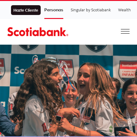
Personas
Singular by Scotiabank
Wealth
Hazte Cliente