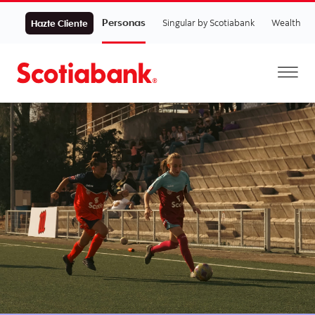
Personas
Singular by Scotiabank
Wealth
Hazte Cliente