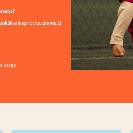
onato?
ank@salasproducciones.cl
 a cargo