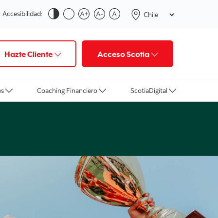
Accesibilidad:
Hazte Cliente
Acceso Scotia
es
Coaching Financiero
ScotiaDigital