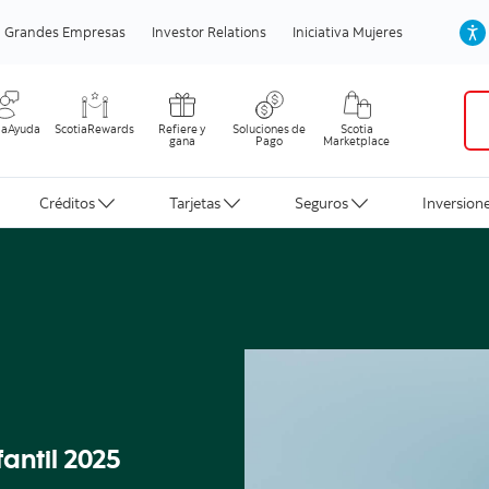
Grandes Empresas
Investor Relations
Iniciativa Mujeres
iaAyuda
ScotiaRewards
Refiere y
Soluciones de
Scotia
gana
Pago
Marketplace
Créditos
Tarjetas
Seguros
Inversion
antil 2025