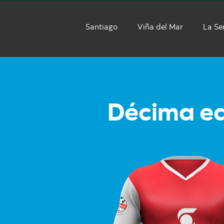
Santiago
Viña del Mar
La Se
Décima ed