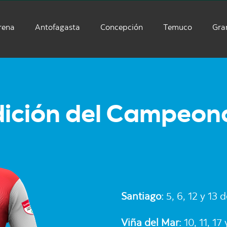
rena
Antofagasta
Concepción
Temuco
Gra
ición del Campeonat
Santiago:
5, 6, 12 y 13 d
Viña del Mar:
10, 11, 17