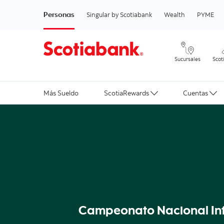
Personas
Singular by Scotiabank
Wealth
PYME
Sucursales
Scot
Más Sueldo
ScotiaRewards
Cuentas
Campeonato Nacional Inf