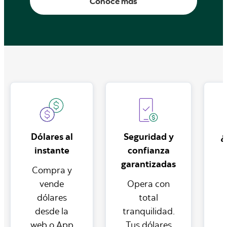
Conoce más
Dólares al
Seguridad y
¿
instante
confianza
garantizadas
Compra y
vende
Opera con
dólares
total
desde la
tranquilidad.
web o App
Tus dólares