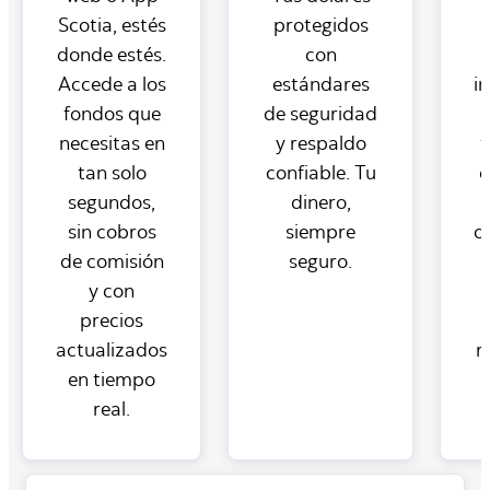
Scotia, estés
protegidos
donde estés.
con
Accede a los
estándares
i
fondos que
de seguridad
necesitas en
y respaldo
t
tan solo
confiable. Tu
c
segundos,
dinero,
sin cobros
siempre
o
de comisión
seguro.
y con
precios
actualizados
r
en tiempo
real.