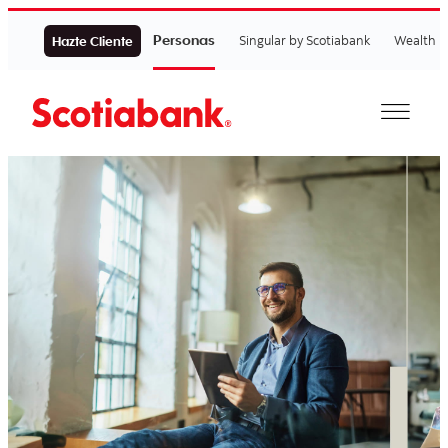
Personas
Singular by Scotiabank
Wealth
Hazte Cliente