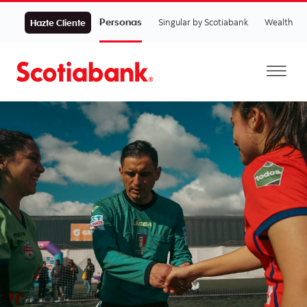
Personas
Singular by Scotiabank
Wealth
Hazte Cliente