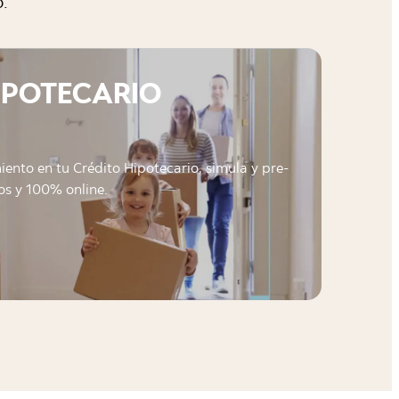
o.
IPOTECARIO
ento en tu Crédito Hipotecario, simula y pre-
os y 100% online.