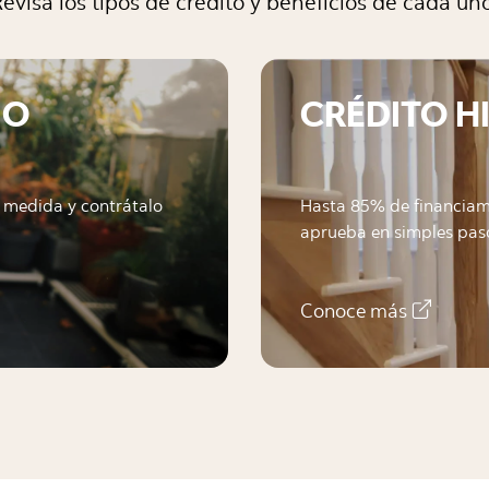
evisa los tipos de crédito y beneficios de cada un
MO
CRÉDITO H
tu medida y contrátalo
Hasta 85% de financiami
aprueba en simples pas
Conoce más