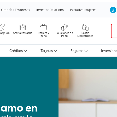
Grandes Empresas
Investor Relations
Iniciativa Mujeres
iaAyuda
ScotiaRewards
Refiere y
Soluciones de
Scotia
gana
Pago
Marketplace
Créditos
Tarjetas
Seguros
Inversion
stamo en