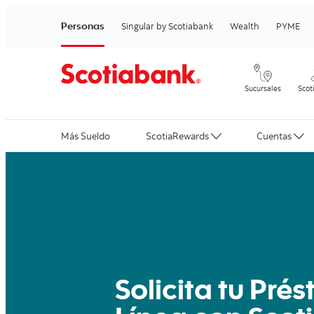
Personas
Singular by Scotiabank
Wealth
PYME
Sucursales
Scot
Más Sueldo
ScotiaRewards
Cuentas
Solicita tu Pré