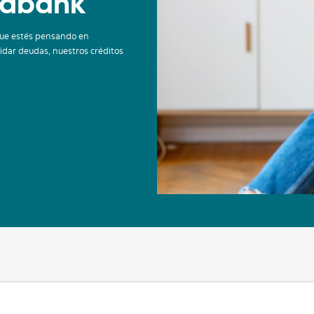
iabank
que estés pensando en
lidar deudas, nuestros créditos