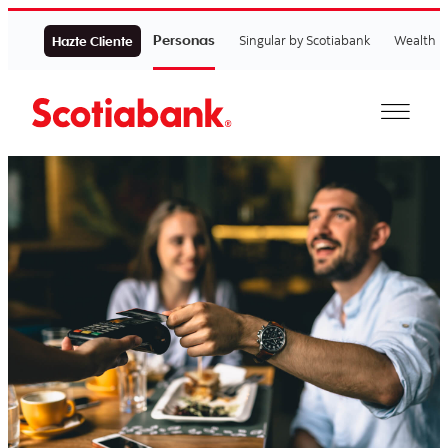
Personas
Singular by Scotiabank
Wealth
Hazte Cliente