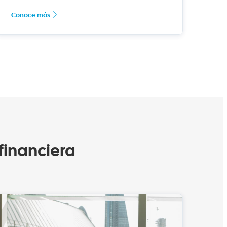
Conoce más
inanciera​​