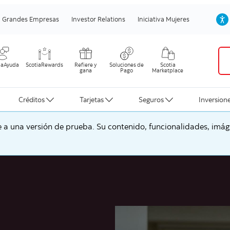
Grandes Empresas
Investor Relations
Iniciativa Mujeres
iaAyuda
ScotiaRewards
Refiere y
Soluciones de
Scotia
gana
Pago
Marketplace
Créditos
Tarjetas
Seguros
Inversion
a una versión de prueba. Su contenido, funcionalidades, imáge