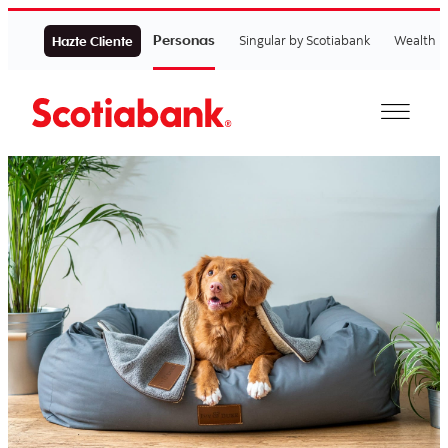
Personas
Singular by Scotiabank
Wealth
Hazte Cliente