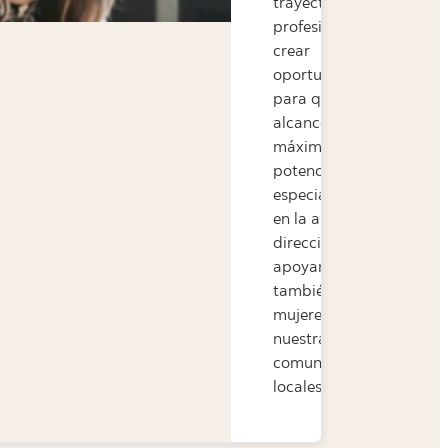
trayectoria
profesional y a
crear
oportunidades
para que
alcancen su
máximo
potencial, con
especial enfoque
en la alta
dirección,
apoyando
también a las
mujeres en
nuestras
comunidades
locales.