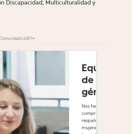
on Discapacidad, Multiculturalidad y
Comunidad LGBTI+
Equidad
de
género
Nos hemos
comprometido a
respaldar a las
mujeres en su