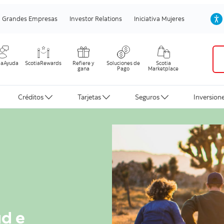
Grandes Empresas
Investor Relations
Iniciativa Mujeres
iaAyuda
ScotiaRewards
Refiere y
Soluciones de
Scotia
gana
Pago
Marketplace
Créditos
Tarjetas
Seguros
Inversion
ad e