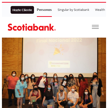
Personas
Singular by Scotiabank
Wealth
Hazte Cliente